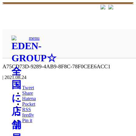
ホーム
menu
A75CD73D-9289-4AB9-8F8C-78F0CEE6ACC1
A75CD73D-9289-4AB9-8F8C-78F0CEE6ACC1
|
2021.08.24
Tweet
Share
Hatena
Pocket
RSS
feedly
Pin it