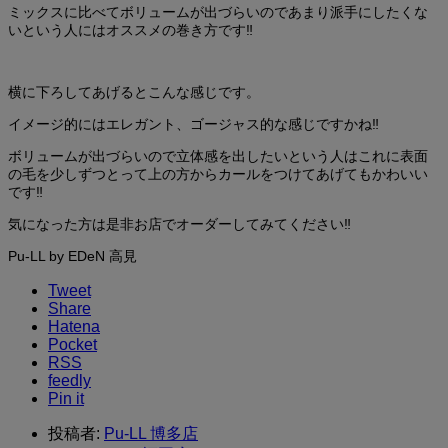
ミックスに比べてボリュームが出づらいのであまり派手にしたくな
いという人にはオススメの巻き方です‼︎
横に下ろしてあげるとこんな感じです。
イメージ的にはエレガント、ゴージャス的な感じですかね‼︎
ボリュームが出づらいので立体感を出したいという人はこれに表面
の毛を少しずつとって上の方からカールをつけてあげてもかわいい
です‼︎
気になった方は是非お店でオーダーしてみてください‼︎
Pu-LL by EDeN 高見
Tweet
Share
Hatena
Pocket
RSS
feedly
Pin it
投稿者:
Pu-LL 博多店