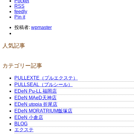
Pocket
RSS
feedly
Pin it
投稿者:
wpmaster
人気記事
カテゴリー記事
PULLEXTE（プルエクステ）
PULLSEAL（プルシール）
EDeN Pu-LL 福岡店
EDeN MAeD天神店
EDeN utopia 折尾店
EDeN MORATRIUM飯塚店
EDeN 小倉店
BLOG
エクステ