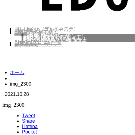
PULLEXTE（プルエクステ）
PULLSEAL（プルシール）
エアーストレート
PIM 濃密ヘアエステ
髪質改善特集
EDeN Group 一覧
EDeN 福岡店
EDeN MAeD 天神店
HANNAH福岡店（ハンナ）
EDeN utopia 折尾店
EDeN moratorium 飯塚店
EDeN 小倉店
Neo DADA by EDeN 大分店
EDeN museum 広島店
髪質改善サロン CAFUNE店
BLOG（ブログ）一覧
SITEMAP
プライバシーポリシー
運営者情報
ホーム
img_2300
|
2021.10.28
img_2300
Tweet
Share
Hatena
Pocket