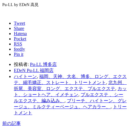
Pu-LL by EDeN 高見
Tweet
Share
Hatena
Pocket
RSS
feedly
Pin it
投稿者:
Pu-LL 博多店
EDeN Pu-LL 福岡店
ハイトーン
,
福岡、天神、大名、博多、ロング、エクス
テ、縮毛矯正、ストレート、トリートメント
,
北九州、
折尾、美容室、ロング、エクステ、プルエクステ
,
カッ
ト、ショートヘア、イメチェン
,
プルエクステ 、シー
ルエクステ、編み込み、
,
ブリーチ、ハイトーン、グレ
ージュ、ミルクティーベージュ、ヘアカラー、
,
トリー
トメント
前の記事