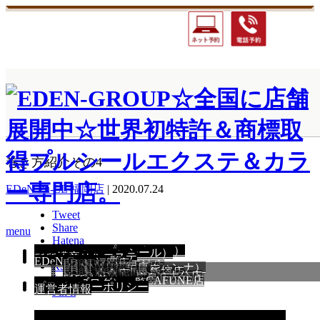
ホーム
EDeN Pu-LL 福岡店
巻き方紹介その4
巻き方紹介その4
EDeN Pu-LL 福岡店
|
2020.07.24
Tweet
Share
menu
Hatena
PULLEXTE（プルエクステ）
PULLSEAL（プルシール）
Pocket
エアーストレート
PIM 濃密ヘアエステ
髪質改善特集
EDeN Group 一覧
EDeN 福岡店
EDeN MAeD 天神店
RSS
HANNAH福岡店（ハンナ）
EDeN utopia 折尾店
EDeN moratorium 飯塚店
EDeN 小倉店
Neo DADA by EDeN 大分店
EDeN museum 広島店
feedly
髪質改善サロン CAFUNE店
BLOG（ブログ）一覧
SITEMAP
プライバシーポリシー
運営者情報
Pin it