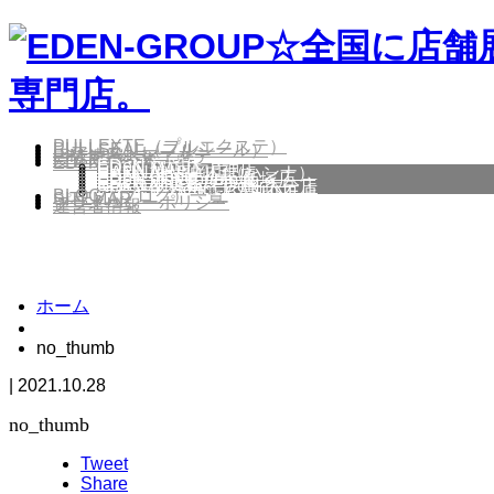
PULLEXTE（プルエクステ）
PULLSEAL（プルシール）
エアーストレート
PIM 濃密ヘアエステ
髪質改善特集
EDeN Group 一覧
EDeN 福岡店
EDeN MAeD 天神店
HANNAH福岡店（ハンナ）
EDeN utopia 折尾店
EDeN moratorium 飯塚店
EDeN 小倉店
Neo DADA by EDeN 大分店
EDeN museum 広島店
髪質改善サロン CAFUNE店
BLOG（ブログ）一覧
SITEMAP
プライバシーポリシー
運営者情報
ホーム
no_thumb
|
2021.10.28
no_thumb
Tweet
Share