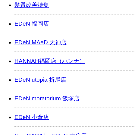
髪質改善特集
EDeN 福岡店
EDeN MAeD 天神店
HANNAH福岡店（ハンナ）
EDeN utopia 折尾店
EDeN moratorium 飯塚店
EDeN 小倉店