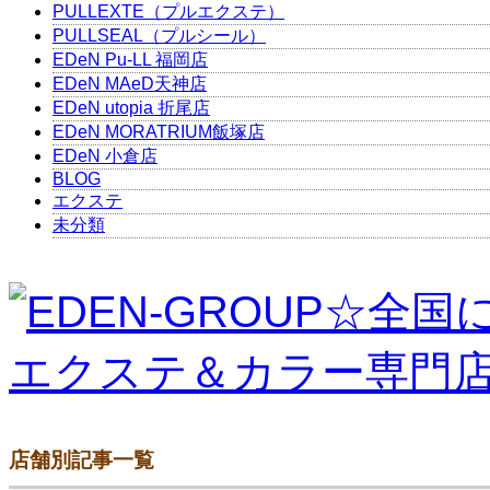
PULLEXTE（プルエクステ）
PULLSEAL（プルシール）
EDeN Pu-LL 福岡店
EDeN MAeD天神店
EDeN utopia 折尾店
EDeN MORATRIUM飯塚店
EDeN 小倉店
BLOG
エクステ
未分類
店舗別記事一覧