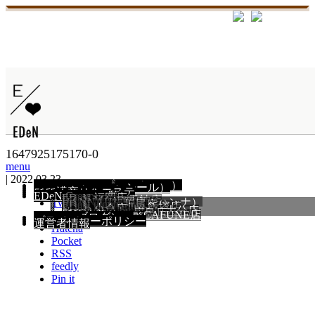
ホーム
1647925175170-0
1647925175170-0
menu
|
2022.03.23
PULLEXTE（プルエクステ）
PULLSEAL（プルシール）
エアーストレート
PIM 濃密ヘアエステ
髪質改善特集
EDeN Group 一覧
EDeN 福岡店
EDeN MAeD 天神店
HANNAH福岡店（ハンナ）
Tweet
EDeN utopia 折尾店
EDeN moratorium 飯塚店
EDeN 小倉店
Neo DADA by EDeN 大分店
EDeN museum 広島店
髪質改善サロン CAFUNE店
Share
BLOG（ブログ）一覧
SITEMAP
プライバシーポリシー
運営者情報
Hatena
Pocket
RSS
feedly
Pin it