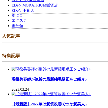
EDeN MORATRIUM飯塚店
EDeN 小倉店
BLOG
エクステ
未分類
人気記事
特集記事
現役美容師が絶賛の最新縮毛矯正をご紹介♪
2023.03.24
【最新版】2022年は髪質改善でツヤ髪美人♪