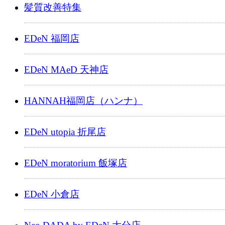
髪質改善特集
EDeN 福岡店
EDeN MAeD 天神店
HANNAH福岡店（ハンナ）
EDeN utopia 折尾店
EDeN moratorium 飯塚店
EDeN 小倉店