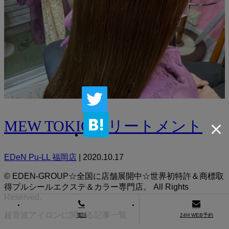
MEW TOKIOトリートメント
EDeN Pu-LL 福岡店
|
2020.10.17
© EDEN-GROUP☆全国に店舗展開中☆世界初特許＆商標取
得プルシールエクステ＆カラー専門店。 All Rights
Reserved.
超音波アイロンに関する記事一覧
電話
24H WEB予約