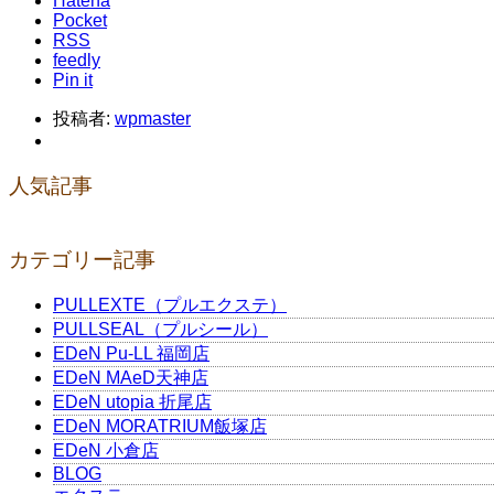
Hatena
Pocket
RSS
feedly
Pin it
投稿者:
wpmaster
人気記事
カテゴリー記事
PULLEXTE（プルエクステ）
PULLSEAL（プルシール）
EDeN Pu-LL 福岡店
EDeN MAeD天神店
EDeN utopia 折尾店
EDeN MORATRIUM飯塚店
EDeN 小倉店
BLOG