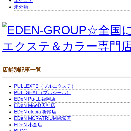
エクステ
未分類
店舗別記事一覧
PULLEXTE（プルエクステ）
PULLSEAL（プルシール）
EDeN Pu-LL 福岡店
EDeN MAeD天神店
EDeN utopia 折尾店
EDeN MORATRIUM飯塚店
EDeN 小倉店
BLOG