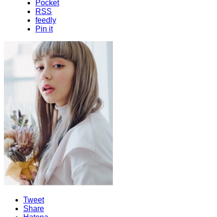
Pocket
RSS
feedly
Pin it
Tweet
Share