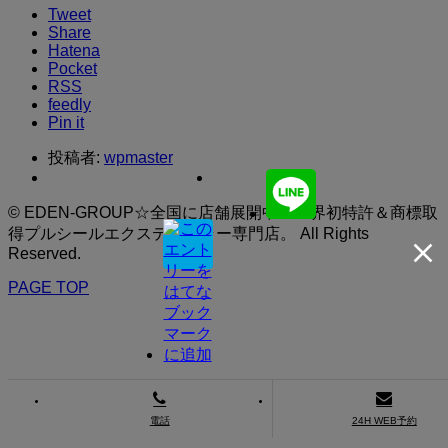
Tweet
Share
Hatena
Pocket
RSS
feedly
Pin it
投稿者:
wpmaster
© EDEN-GROUP☆全国に店舗展開中☆世界初特許＆商標取
得プルシールエクステ＆カラー専門店。 All Rights
Reserved.
PAGE TOP
電話
24H WEB予約