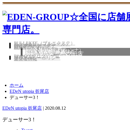
PULLEXTE（プルエクステ）
PULLSEAL（プルシール）
エアーストレート
PIM 濃密ヘアエステ
髪質改善特集
EDeN Group 一覧
EDeN 福岡店
EDeN MAeD 天神店
HANNAH福岡店（ハンナ）
EDeN utopia 折尾店
EDeN moratorium 飯塚店
EDeN 小倉店
Neo DADA by EDeN 大分店
EDeN museum 広島店
髪質改善サロン CAFUNE店
BLOG（ブログ）一覧
SITEMAP
プライバシーポリシー
運営者情報
ホーム
EDeN utopia 折尾店
デューサー3！
EDeN utopia 折尾店
|
2020.08.12
デューサー3！