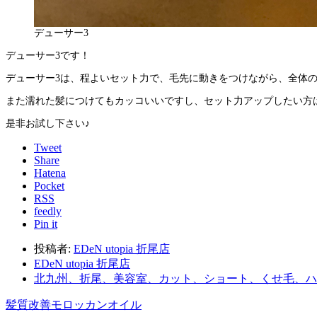
デューサー3
デューサー3です！
デューサー3は、程よいセット力で、毛先に動きをつけながら、全体
また濡れた髪につけてもカッコいいですし、セット力アップしたい方
是非お試し下さい♪
Tweet
Share
Hatena
Pocket
RSS
feedly
Pin it
投稿者:
EDeN utopia 折尾店
EDeN utopia 折尾店
北九州、折尾、美容室、カット、ショート、くせ毛、ハ
髪質改善モロッカンオイル